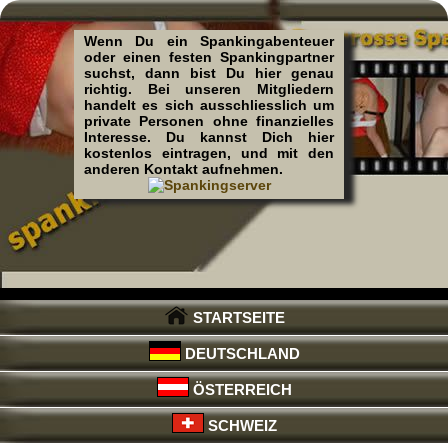
Wenn Du ein Spankingabenteuer
oder einen festen Spankingpartner
suchst, dann bist Du hier genau
richtig. Bei unseren Mitgliedern
handelt es sich ausschliesslich um
private Personen ohne finanzielles
Interesse. Du kannst Dich hier
kostenlos eintragen, und mit den
anderen Kontakt aufnehmen.
STARTSEITE
DEUTSCHLAND
ÖSTERREICH
SCHWEIZ