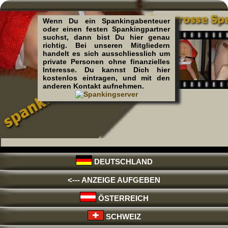
Wenn Du ein Spankingabenteuer
oder einen festen Spankingpartner
suchst, dann bist Du hier genau
richtig. Bei unseren Mitgliedern
handelt es sich ausschliesslich um
private Personen ohne finanzielles
Interesse. Du kannst Dich hier
kostenlos eintragen, und mit den
anderen Kontakt aufnehmen.
DEUTSCHLAND
<--- ANZEIGE AUFGEBEN
ÖSTERREICH
SCHWEIZ