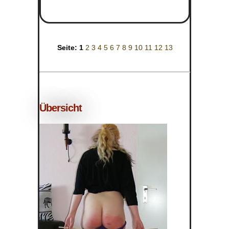
Seite:
1
2
3
4
5
6
7
8
9
10
11
12
13
Übersicht